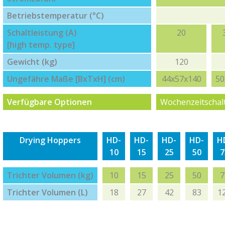
Betriebstemperatur (°C)
Schaltleistung (A)
20
[high temp. type]
Gewicht (kg)
120
Ungefähre Maße [BxTxH] (cm)
44x57x140
50
Verfügbare Optionen
Wochenzeitschalt
Drying Hoppers
HD-
HD-
HD-
HD-
H
10
15
25
50
7
Trichter Volumen (kg)
10
15
25
50
7
Trichter Volumen (L)
18
27
42
83
1