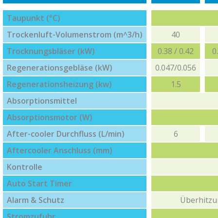
Taupunkt (°C)
Trockenluft-Volumenstrom (m^3/h)
40
Trocknungsbläser (kW)
0.38 / 0.42
0
Regenerationsgebläse (kW)
0.047/0.056
Regenerationsheizung (kw)
1.5
Absorptionsmittel
Absorptionsmotor (W)
After-cooler Durchfluss (L/min)
6
Aftercooler Anschluss (mm)
Kontrolle
Auto Start Timer
Alarm & Schutz
Überhitzu
Stromzufuhr